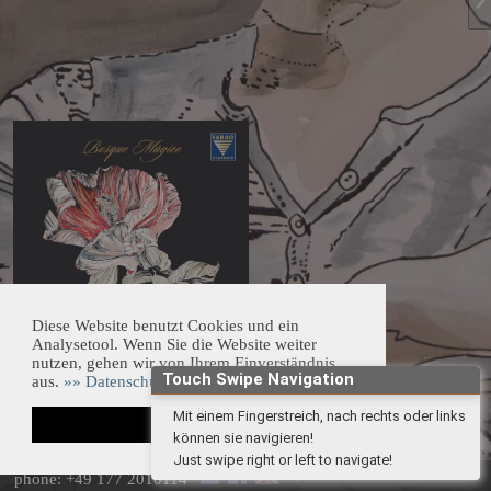
Diese Website benutzt Cookies und ein
Analysetool. Wenn Sie die Website weiter
New Album "Tu Tiempo"
nutzen, gehen wir von Ihrem Einverständnis
»» Shop
aus.
»» Datenschutzerklärung!
Touch Swipe Navigation
OK
Mit einem Fingerstreich, nach rechts oder links
können sie navigieren!
phone: +49 177 2010114